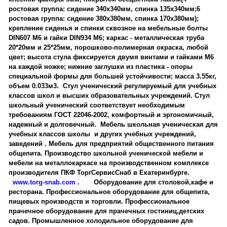
ростовая группа: сидение 340х340мм, спинка 135х340мм;6
ростовая группа: сидение 380х380мм, спинка 170х380мм);
крепление сиденья и спинки сквозное на мебельные болты
DIN607 М6 и гайки DIN934 М6; каркас - металлическая труба
20*20мм и 25*25мм, порошково-полимерная окраска, любой
цвет; высота стула фиксируется двумя винтами и гайками М6
на каждой ножке; нижние заглушки из пластика - опоры
специальной формы для большей устойчивости; масса 3.55кг,
объем 0.033м3. Стул ученический регулируемый для учебных
классов школ и высших образовательных учреждений. Стул
школьный ученический соответствует необходимым
требованиям ГОСТ 22046-2002, комфортный и эргономичный,
надежный и долговечный. Мебель школьная ученическая для
учебных классов школы и других учебных учреждений,
заведений . Мебель для предприятий общественного питания
общепита. Производство школьной ученической мебели и
мебели на металлокаркасе на производственном комплексе
производителя ПКФ ТоргСервисСнаб в Екатеринбурге.
www.torg-snab.com
. Оборудование для столовой,кафе и
ресторана. Профессиональное оборудование для общепита,
пищевых производств и торговли. Профессиональное
прачечное оборудование для прачечных гостиниц,детских
садов. Промышленное холодильное оборудование для