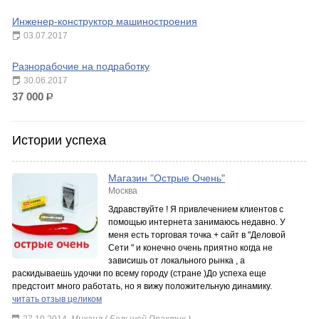
Инженер-конструктор машиностроения
03.07.2017
Разнорабочие на подработку
30.06.2017
37 000
р.
Истории успеха
Магазин "Острые Очень"
Москва
Здравствуйте ! Я привлечением клиентов с
помощью интернета занимаюсь недавно. У
меня есть торговая точка + сайт в "Деловой
Сети " и конечно очень приятно когда не
зависишь от локального рынка , а
раскидываешь удочки по всему городу (стране )До успеха еще
предстоит много работать, но я вижу положительную динамику.
читать отзыв целиком