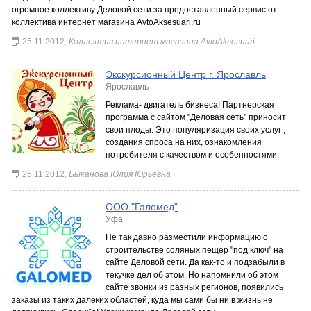
огромное коллективу Деловой сети за предоставленный сервис от
коллектива интернет магазина AvtoAksesuari.ru
25.11.2012
, Коллектив интернет магазина AvtoAksesuari
Экскурсионный Центр г. Ярославль
Ярославль
Реклама- двигатель бизнеса! Партнерская
программа с сайтом "Деловая сеть" приносит
свои плоды. Это популяризация своих услуг ,
создания спроса на них, ознакомления
потребителя с качеством и особенностями.
25.11.2012
, Быканова Юлия Юрьевна
ООО "Галомед"
Уфа
Не так давно разместили информацию о
строительстве соляных пещер "под ключ" на
сайте Деловой сети. Да как-то и подзабыли в
текучке дел об этом. Но напомнили об этом
сайте звонки из разных регионов, появились
заказы из таких далеких областей, куда мы сами бы ни в жизнь не