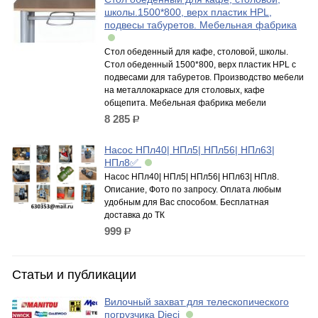
школы.1500*800, верх пластик HPL,
подвесы табуретов. Мебельная фабрика
Стол обеденный для кафе, столовой, школы.
Стол обеденный 1500*800, верх пластик HPL с
подвесами для табуретов. Производство мебели
на металлокаркасе для столовых, кафе
общепита. Мебельная фабрика мебели
8 285
р.
Насос НПл40| НПл5| НПл56| НПл63|
НПл8✅
Насос НПл40| НПл5| НПл56| НПл63| НПл8.
Описание, Фото по запросу. Оплата любым
удобным для Вас способом. Бесплатная
доставка до ТК
999
р.
Статьи и публикации
Вилочный захват для телескопического
погрузчика Dieci