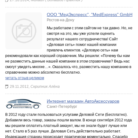
27.10.2014
, Михаил ( Большой Практик )
ООО "МедЭкспресс", "MedExpress" GmbH
Ростов-на-Дону
Мы работаем с этим сайтом не так давно. Но, не
смотря на это, мы уже успели оценить
результат нашего сотрудничества! Сайт
«Деловая сеть» помог нашей компании
привлечь клиентов. «Деловую сеть» нам
рекомендовали как хороший справочник. Мы решили: «Почему бы нам
не разместить данные нашей компании в этом справочнике? Ведь нас
смогут увидеть многие…». Оказалось что, разместить нашу компанию в
справочнике можно абсолютно бесплатно.
читать отзыв целиком
29.11.2012
, Скрипник Алёна
Интернет магазин АвтоАксессуаров
Санкт-Петербург
В 2012 году стали пользоваться услугами Деловой Сети (Бесплатно).
Добавили весь товар, заказы пошли валом. В конце сентября 2012 года
мы решили оплатить платный аккаунт, мы не знали будет лучше или
нет. Стало в 5 раз лучше. Деловая Сеть действительно работает.
Индексация страниц происходит практически моментально. Спасибо