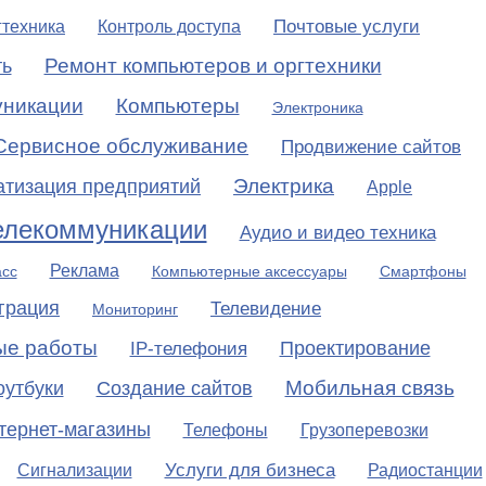
Почтовые услуги
гтехника
Контроль доступа
Ремонт компьютеров и оргтехники
ть
никации
Компьютеры
Электроника
Сервисное обслуживание
Продвижение сайтов
Электрика
атизация предприятий
Apple
елекоммуникации
Аудио и видео техника
Реклама
асс
Компьютерные аксессуары
Смартфоны
грация
Телевидение
Мониторинг
ые работы
Проектирование
IP-телефония
Мобильная связь
оутбуки
Создание сайтов
тернет-магазины
Телефоны
Грузоперевозки
Услуги для бизнеса
Сигнализации
Радиостанции