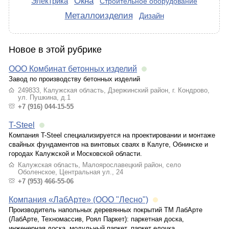
Окна
Электрика
Строительное оборудование
Металлоизделия
Дизайн
Новое в этой рубрике
ООО Комбинат бетонных изделий
Завод по производству бетонных изделий
249833, Калужская область, Дзержинский район, г. Кондрово,
ул. Пушкина, д.1
+7 (916) 044-15-55
T-Steel
Компания T-Steel специализируется на проектировании и монтаже
свайных фундаментов на винтовых сваях в Калуге, Обнинске и
городах Калужской и Московской области.
Калужская область, Малоярославецкий район, село
Оболенское, Центральная ул., 24
+7 (953) 466-55-06
Компания «ЛабАрте» (ООО "Лесно")
Производитель напольных деревянных покрытий ТМ ЛабАрте
(ЛабАрте, Техномассив, Роял Паркет): паркетная доска,
инженерная доска, модульный паркет, паркет елочка,