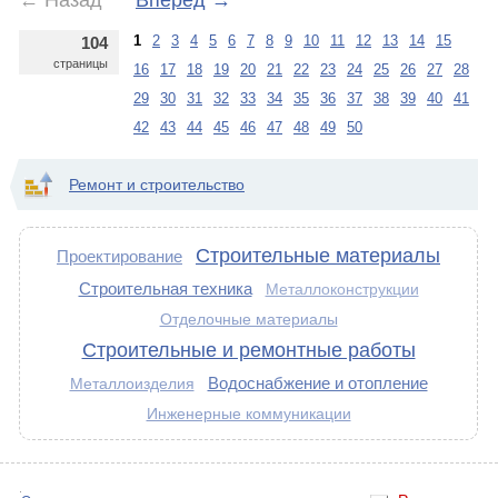
←
Назад
Вперед
→
1
2
3
4
5
6
7
8
9
10
11
12
13
14
15
104
страницы
16
17
18
19
20
21
22
23
24
25
26
27
28
29
30
31
32
33
34
35
36
37
38
39
40
41
42
43
44
45
46
47
48
49
50
Ремонт и строительство
Строительные материалы
Проектирование
Строительная техника
Металлоконструкции
Отделочные материалы
Строительные и ремонтные работы
Водоснабжение и отопление
Металлоизделия
Инженерные коммуникации