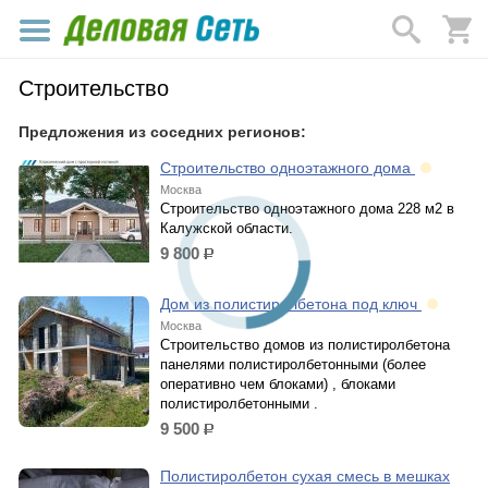
Строительство
Предложения из соседних регионов:
Строительство одноэтажного дома
Москва
Строительство одноэтажного дома 228 м2 в
Калужской области.
9 800
р.
Дом из полистиролбетона под ключ
Москва
Строительство домов из полистиролбетона
панелями полистиролбетонными (более
оперативно чем блоками) , блоками
полистиролбетонными .
9 500
р.
Полистиролбетон сухая смесь в мешках