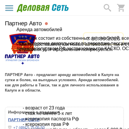
Партнер Авто
Аренда автомобилей
16.09.2020
Наш парк состоит из собственных автомобилей, вс
осуществление деятельности по перевозке пассажир
Мы предоставляем как новые автомобили, так и с
законодательством РФ застрахованы по КАСКО, ОС
страховки.
Для оформления потребуется:
пассивной безопасности (AirBag). Во всех автомо
точностью до копейки подсчитать стоимость вашей 
ПАРТНЕР Авто - предлагает аренду автомобилей в Калуге на
сутки и более, на выгодных условиях. Аренда автомобилей.
как для работы в Такси, так и для личного использования в
Калуге и в области.
- возраст от 23 года
Информация о продавце
- стаж не менее 3-х лет
- ксерокопия паспорта Рф
ПАРТНЕР СИТИ
- ксерокопия прав РФ
+7 (4842) 75-05-50