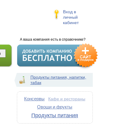
Вход в
личный
кабинет
А ваша компания есть в справочнике?
Продукты питания, напитки,
табак
Консервы
Кафе и рестораны
Овощи и фрукты
Продукты питания