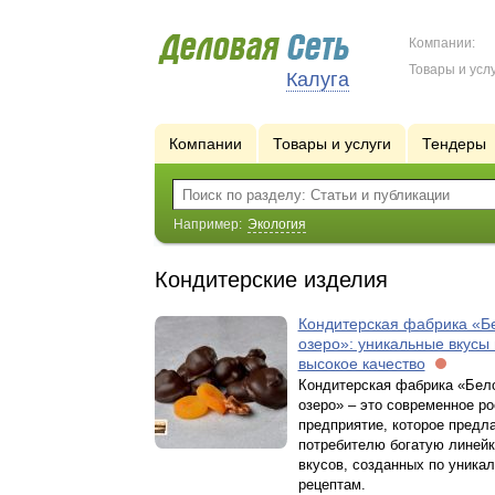
Компании:
Товары и услу
Калуга
Компании
Товары и услуги
Тендеры
Например:
Экология
Кондитерские изделия
Кондитерская фабрика «Б
озеро»: уникальные вкусы 
высокое качество
Кондитерская фабрика «Бел
озеро» – это современное р
предприятие, которое предл
потребителю богатую линейк
вкусов, созданных по уника
рецептам.