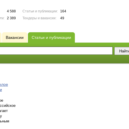
4 588
Статьи и публикации:
164
ги:
2 389
Тендеры и вакансии:
49
Вакансии
Статьи и публикации
елое
и
ое
оссийское
агает
у
льным