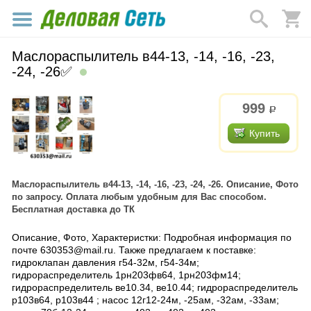
Маслораспылитель в44-13, -14, -16, -23,
-24, -26✅
999
р.
Купить
Маслораспылитель в44-13, -14, -16, -23, -24, -26. Описание, Фото
по запросу. Оплата любым удобным для Вас способом.
Бесплатная доставка до ТК
Описание, Фото, Характеристки: Подробная информация по
почте 630353@mail.ru. Также предлагаем к поставке:
гидроклапан давления г54-32м, г54-34м;
гидрораспределитель 1рн203фв64, 1рн203фм14;
гидрораспределитель ве10.34, ве10.44; гидрораспределитель
р103в64, р103в44 ; насос 12г12-24м, -25ам, -32ам, -33ам;