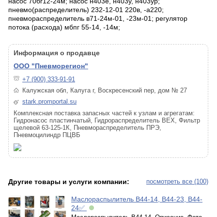
насос 70бг12-24м; насос н403е, н403у, н403ур;
пневмо(распределитель) 232-12-01 220в, -а220;
пневмораспределитель в71-24м-01, -23м-01; регулятор
потока (расхода) мбпг 55-14, -14м;
Информация о продавце
ООО "Пневморегион"
+7 (900) 333-91-91
Калужская обл, Калуга г, Воскресенский пер, дом № 27
stark.promportal.su
Комплексная поставка запасных частей к узлам и агрегатам:
Гидронасос пластинчатый, Гидрораспределитель ВЕХ, Фильтр
щелевой 63-125-1К, Пневмораспределитель ПРЭ,
Пневмоцилиндр ПЦВБ
Другие товары и услуги компании:
посмотреть все (100)
Маслораспылитель В44-14, В44-23, В44-
24✅