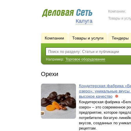
Компании:
Товары и услу
Калуга
Компании
Товары и услуги
Тендеры
Например:
Торговое оборудование
Орехи
Кондитерская фабрика «Б
озеро»: уникальные вкусы 
высокое качество
Кондитерская фабрика «Бел
озеро» – это современное р
предприятие, которое предл
потребителю богатую линейк
вкусов, созданных по уника
рецептам.