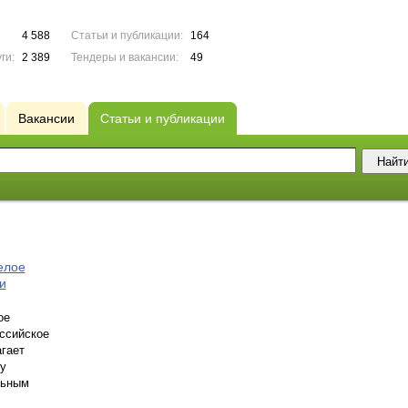
4 588
Статьи и публикации:
164
ги:
2 389
Тендеры и вакансии:
49
Вакансии
Статьи и публикации
елое
и
ое
оссийское
агает
у
льным