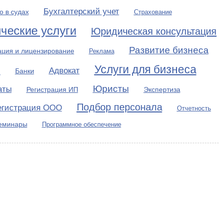
Бухгалтерский учет
о в судах
Страхование
ческие услуги
Юридическая консультация
Развитие бизнеса
ция и лицензирование
Реклама
Услуги для бизнеса
ы
Адвокат
Банки
Юристы
аты
Регистрация ИП
Экспертиза
Подбор персонала
егистрация ООО
Отчетность
семинары
Программное обеспечение