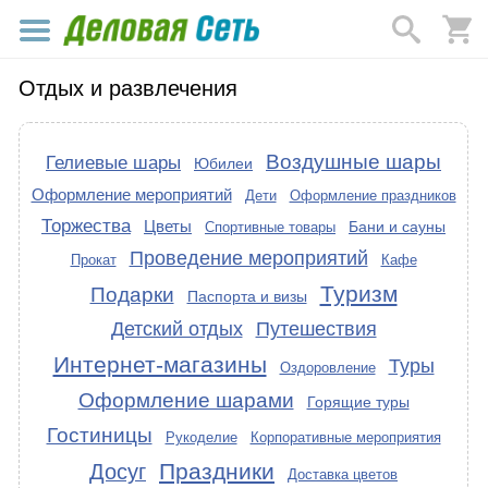
Отдых и развлечения
Воздушные шары
Гелиевые шары
Юбилеи
Оформление мероприятий
Дети
Оформление праздников
Торжества
Цветы
Бани и сауны
Спортивные товары
Проведение мероприятий
Прокат
Кафе
Туризм
Подарки
Паспорта и визы
Детский отдых
Путешествия
Интернет-магазины
Туры
Оздоровление
Оформление шарами
Горящие туры
Гостиницы
Рукоделие
Корпоративные мероприятия
Праздники
Досуг
Доставка цветов