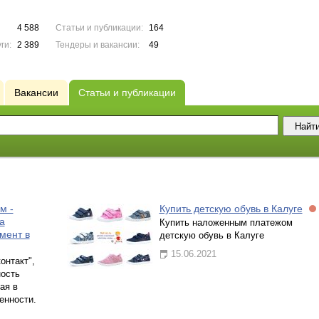
4 588
Статьи и публикации:
164
ги:
2 389
Тендеры и вакансии:
49
Вакансии
Статьи и публикации
м -
Купить детскую обувь в Калуге
а
Купить наложенным платежом
мент в
детскую обувь в Калуге
15.06.2021
онтакт",
ность
ая в
енности.