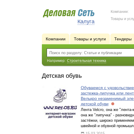
Компании:
Товары и услу
Калуга
Компании
Товары и услуги
Тендеры
Например:
Строительная техника
Детская обувь
Обуваемся с удовольствие
застежка-липучка или лент
Велькро незаменимый эле
детской обуви
Лента Velcro, она же "лента-к
она же "липучка" - разновид
застёжки, широко применяем
швейной и обувной промышл
15.03.2015